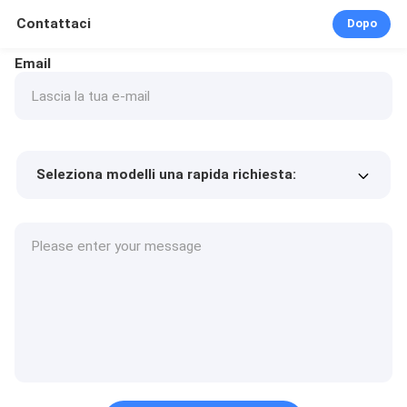
Contattaci
Dopo
Email
Seleziona modelli una rapida richiesta:
Prezzo del prodotto
Min.order quantity
Richiedi un campione
Più dettagli