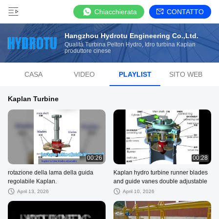
Chiacchierata
CONTATTO
Hangzhou Hydrotu Engineering Co.,Ltd.
Qualità Turbina Pelton Hydro, Idro turbina Kaplan
produttore cinese
CASA
VIDEO
PLAYLIST
SITO WEB
Kaplan Turbine
00:26
00:28
rotazione della lama della guida
Kaplan hydro turbine runner blades
regolabile Kaplan.
and guide vanes double adjustable
April 13, 2026
April 10, 2026