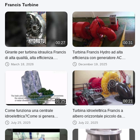
Francis Turbine
00:27
00:31
Girante per turbina idraulica Francis
Turbina Francis Hydro ad alta
di alta qualità, alta efficienza.
efficienza con generatore AC
fornitore di apparecchiature
sincrono per un carico d'acqua
March 18, 2026
December 19, 2025
idroelettriche
medio
01:25
00:21
Come funziona una centrale
Turbina idroelettrica Francis a
idroelettrica?Come si genera
albero orizzontale piccolo da
l'elettricità dall'acqua?
400KW, Generatore turbina idraulica
July 25, 2025
July 22, 2025
Francis