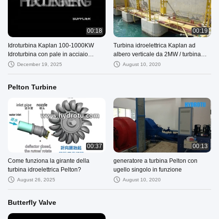
00:18
00:19
Idroturbina Kaplan 100-1000KW
Turbina idroelettrica Kaplan ad
Idroturbina con pale in acciaio
albero verticale da 2MW / turbina
inossidabile
idraulica in funzione
December 19, 2025
August 10, 2020
Pelton Turbine
00:37
00:13
Come funziona la girante della
generatore a turbina Pelton con
turbina idroelettrica Pelton?
ugello singolo in funzione
August 26, 2025
August 10, 2020
Butterfly Valve