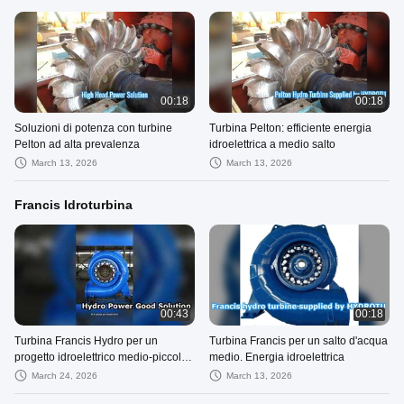
00:18
00:18
Soluzioni di potenza con turbine
Turbina Pelton: efficiente energia
Pelton ad alta prevalenza
idroelettrica a medio salto
March 13, 2026
March 13, 2026
Francis Idroturbina
00:43
00:18
Turbina Francis Hydro per un
Turbina Francis per un salto d'acqua
progetto idroelettrico medio-piccolo
medio. Energia idroelettrica
ad alto carico d'acqua
March 24, 2026
March 13, 2026