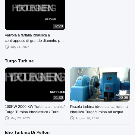
02:28
Valvola a farfalla idraulica a
contrappeso di grande diametro per
apparecchiature idroelettriche
July 24, 2025
Turgo Turbine
01:30
00:06
100KW-2000 KW Turbina a impulso/
Piccola turbina idroelettrica, turbina
Turgo Turbina idroelettrica / Turbina
idraulica Turgo/turbina ad acqua
idraulica per stazioni idroelettriche
100KW-1000KW
May 23, 2025
August 10, 2020
Idro Turbina Di Pelton