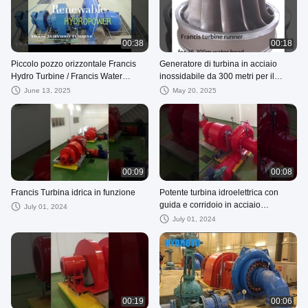
00:38
00:18
Piccolo pozzo orizzontale Francis
Generatore di turbina in acciaio
Hydro Turbine / Francis Water
inossidabile da 300 metri per il
Turbine da 0,1 MW - 50 MW
progetto idroelettrico
June 13, 2025
May 20, 2025
00:09
00:08
Francis Turbina idrica in funzione
Potente turbina idroelettrica con
guida e corridoio in acciaio
July 01, 2024
inossidabile
July 01, 2024
00:19
00:06