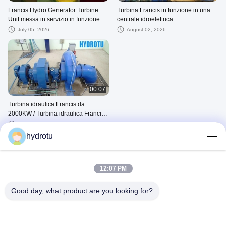
Francis Hydro Generator Turbine
Turbina Francis in funzione in una
Unit messa in servizio in funzione
centrale idroelettrica
July 05, 2026
August 02, 2026
00:07
Turbina idraulica Francis da
2000KW / Turbina idraulica Francis
in funzione in una centrale
August 02, 2026
idroelettrica
hydrotu
Altri Video
12:07 PM
Good day, what product are you looking for?
01:26
00:43
Fabbrica di generatori di turbine
Piccolo pozzo orizzontale Francis