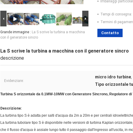
Imballaggi particolar
Tempi di consegna:
Termini di pagamen
Grande immagine :
La S scrive la turbina a macchina
Contatto
con il generatore sincro
La S scrive la turbina a macchina con il generatore sincro
descrizione
micro idro turbine
,
Evidenziare:
Tipo orizzontale tu
Turbina S orizzontale da 0.1MW-10MW con Generatore Sincrono, Regolatore di V
Descrizione:
La turbina tipo S è adatta per salti d'acqua da 2m a 20m e per centrali idroelettric
La turbina tubolare tipo S è disponibile nelle versioni di turbina Kaplan orizzontale
che il flusso d'acqua è assiale lungo tutto il passaggio dall'ingresso all'uscita, in