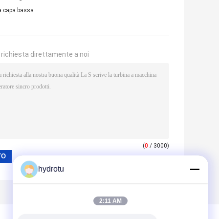
na capa bassa
a richiesta direttamente a noi
(
0
/ 3000)
hydrotu
2:11 AM