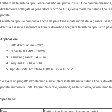
L'albero della turbina tipo S esce dal tubo nel punto in cui il tubo cambia direzione,
direttamente collegata al generatore sincrono AC. Questa moderna turbina tipo S è
portate.
La turbina tipo S è composta anche da pale fisse e pale mobili della girante. Se il 
d'acqua e il salto è inferiore a 10m, si dovrebbe scegliere la turbina tipo S con pale
Applicazioni:
1. Salto d'acqua: 2m -- 20m
2. Capacità: 0.1MW -- 10MW
3. Diametro girante: 0.4 -- 5m
4. Frequenza: 50hz o 60hz
5. Tipo di uscita: AC trifase 400V, 6.3KV o 10.5KV,
Se avete un progetto idroelettrico e siete interessati alle unità turbina tipo S, dove
portata, numero di unità, frequenza di rete, tensione) nella richiesta, vi forniremo 
Specifiche:
Tipo
Turbina tipo S con pale fisse/pale mobili