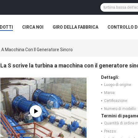
DOTTI
CIRCA NOI
GIRO DELLA FABBRICA
CONTROLLO DI
a A Macchina Con Il Generatore Sincro
La S scrive la turbina a macchina con il generatore sin
Dettagli:
Luogo di origine:
Marca:
Certificazione:
Numero di modello:
Termini di pagame
Quantità di ordine 
Prezzo: