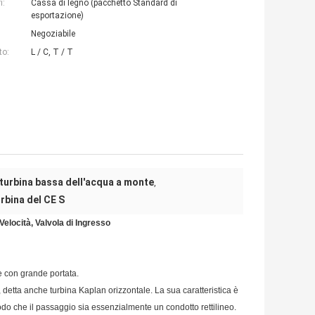
i:
Cassa di legno (pacchetto Standard di
esportazione)
Negoziabile
to:
L / C, T / T
turbina bassa dell'acqua a monte
,
rbina del CE S
elocità, Valvola di Ingresso
he con grande portata.
, detta anche turbina Kaplan orizzontale. La sua caratteristica è
 modo che il passaggio sia essenzialmente un condotto rettilineo.