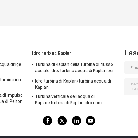
Las
Idro turbina Kaplan
acqua dirige
Turbina di Kaplan della turbina di flusso
assiale idro/turbina acqua di Kaplan per
le teste dell'acqua progetto di
turbina idro
Idro turbina di Kaplan/turbina acqua di
idropotenza di 70m - di 2m
Kaplan
a di impulso
Turbina verticale dell'acqua di
ua di Pelton
Kaplan/turbina di Kaplan idro con il
a della testa
generatore ed il regolatore di velocità