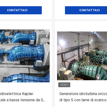
CONTATTACI
CONTATTACI
 idroelettrica Kaplan
Generatore idroturbina orizz
tale a bassa tensione da 0,1
di tipo S con lame di scarico 
5 MW
acciaio inossidabile