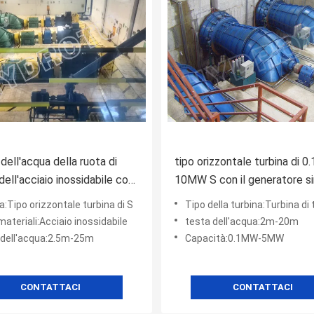
dell'acqua della ruota di
tipo orizzontale turbina di 
dell'acciaio inossidabile con
10MW S con il generatore si
ratore 100Kw - 4000Kw
regolatore di velocità, valvol
a:Tipo orizzontale turbina di S
Tipo della turbina:Turbina di 
ammissione
ateriali:Acciaio inossidabile
testa dell'acqua:2m-20m
 dell'acqua:2.5m-25m
Capacità:0.1MW-5MW
CONTATTACI
CONTATTACI