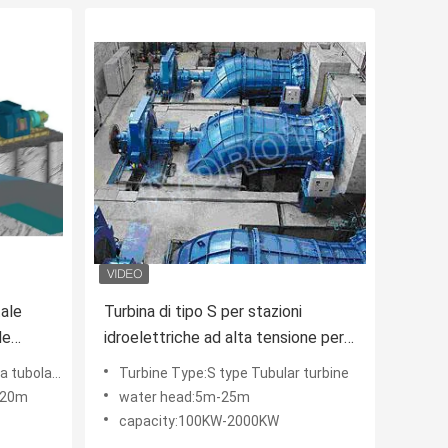
ale
Turbina di tipo S per stazioni
de
idroelettriche ad alta tensione per
ssa da
stazioni di scarico di grandi
olare di S
Turbine Type:S type Tubular turbine
dimensioni
-20m
water head:5m-25m
capacity:100KW-2000KW