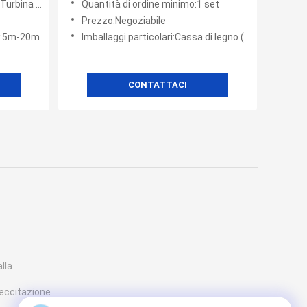
ale di tipo S
Quantità di ordine minimo:1 set
Prezzo:Negoziabile
ua:5m-20m
Imballaggi particolari:Cassa di legno (pacchetto Standard di esportazione)
CONTATTACI
alla
eccitazione