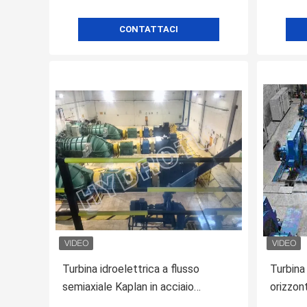
CONTATTACI
Turbina idroelettrica a flusso
Turbina
semiaxiale Kaplan in acciaio
orizzon
inossidabile
MW a 