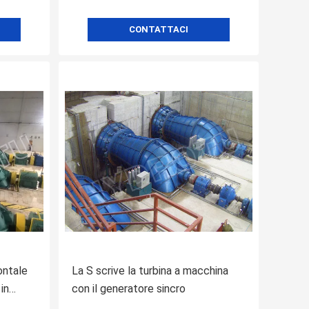
CONTATTACI
ontale
La S scrive la turbina a macchina
in
con il generatore sincro