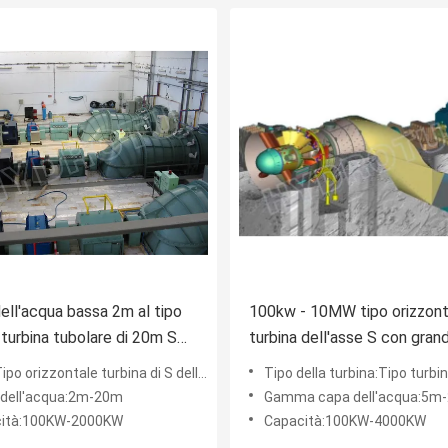
ell'acqua bassa 2m al tipo
100kw - 10MW tipo orizzont
, turbina tubolare di 20m S
turbina dell'asse S con gran
generatore, governatore
scarico, testa dell'acqua ba
po orizzontale turbina di S dell'acqua
Tipo della turbina:Tipo turbina tub
2m a 20m
 dell'acqua:2m-20m
Gamma capa dell'acqua:5m
ità:100KW-2000KW
Capacità:100KW-4000KW