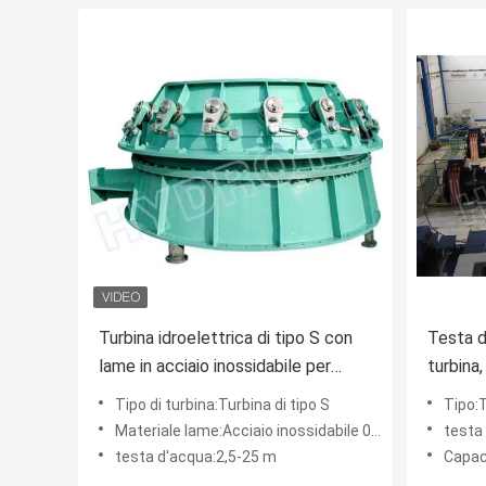
Turbina idroelettrica di tipo S con
Testa d
lame in acciaio inossidabile per
turbina
testa d'acqua da 2 m a 20 m e
con il 
Tipo di turbina:Turbina di tipo S
Tipo:Ti
capacità da 100 kW a 10 MW
Materiale lame:Acciaio inossidabile 0Cr13Ni4Mo
testa
testa d'acqua:2,5-25 m
Capac