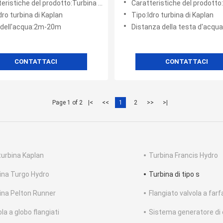
stiche del prodotto:Turbina orizzontale di tipo S
Caratteristiche del prodotto:Turbina orizzont
dro turbina di Kaplan
Tipo:Idro turbina di Kaplan
 dell'acqua:2m-20m
Distanza della testa d'acq
CONTATTACI
CONTATTACI
Page 1 of 2
|<
<<
1
2
>>
>|
 turbina Kaplan
Turbina Francis Hydro
ina Turgo Hydro
Turbina di tipo s
ina Pelton Runner
Flangiato valvola a farf
la a globo flangiati
Sistema generatore di 