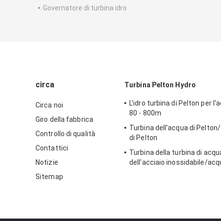
Governatore di turbina idro
circa
Turbina Pelton Hydro
L'idro turbina di Pelton per l'
Circa noi
80 - 800m
Giro della fabbrica
Turbina dell'acqua di Pelton/
Controllo di qualità
di Pelton
Contattici
Turbina della turbina di acqu
Notizie
dell'acciaio inossidabile/acq
per il progetto di idropotenz
Sitemap
dell'alta marea