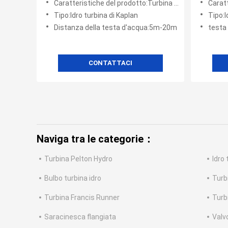
Caratteristiche del prodotto:Turbina orizzontale di tipo S
Caratteri
Tipo:Idro turbina di Kaplan
Tipo:I
Distanza della testa d'acqua:5m-20m
testa
CONTATTACI
Naviga tra le categorie：
Turbina Pelton Hydro
Idro
Bulbo turbina idro
Turb
Turbina Francis Runner
Turb
Saracinesca flangiata
Valvo