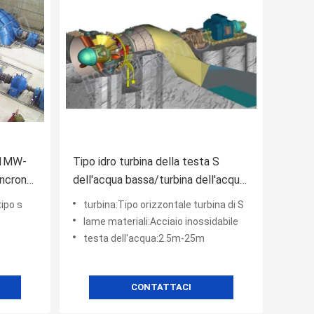
0.1MW-
Tipo idro turbina della testa S
ncrono,
dell'acqua bassa/turbina dell'acqua
a di
con il corridore pieno di
tipo s
turbina:Tipo orizzontale turbina di S
regolamento, regolatore di velocità
lame materiali:Acciaio inossidabile
testa dell'acqua:2.5m-25m
CONTATTACI