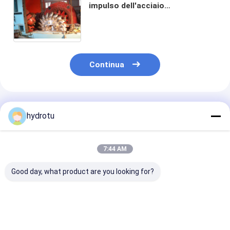
impulso dell'acciaio
inossidabile/acqua di Pelton per
il progetto di idropotenza della
testa dell'alta marea
Continua
Prodotti Raccomandati
hydrotu
7:44 AM
Good day, what product are you looking for?
Turbina dell'acqua di
Turbina della
Turbina di idro
Pelton/turbina di
turbina di Pelton
Horizontion P
Pelton idro con la
della turbina ad
di due ugelli