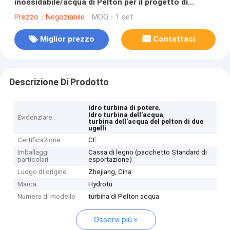
inossidabile/acqua di Pelton per il progetto di
idropotenza della testa dell'alta marea
Prezzo：Negoziabile
MOQ：1 set
Miglior prezzo
Contattaci
Descrizione Di Prodotto
,
idro turbina di potere
,
Idro turbina dell'acqua
Evidenziare
turbina dell'acqua del pelton di due
ugelli
Certificazione
CE
Imballaggi
Cassa di legno (pacchetto Standard di
particolari
esportazione)
Luogo di origine
Zhejiang, Cina
Marca
Hydrotu
Numero di modello
turbina di Pelton acqua
Osservi più