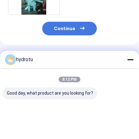
Continua
Prodotti Raccomandati
hydrotu
8:12 PM
Good day, what product are you looking for?
Del diametro di DN
La valvola sferica di
0,6 - 10,0 Mpa
300 - 2600 valvola di
controllo idraulico,
diametri valvo
globo flangiata
valvola a sfera, ha
sferiche da 50
idraulica di
flangiato valvola di
millimetri, val
millimetro, valvola
globo per pressioni
sfera, hanno
Miglior prezzo
Miglior prezzo
Miglior pr