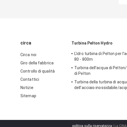
circa
Turbina Pelton Hydro
L'idro turbina di Pelton per l'
Circa noi
80 - 800m
Giro della fabbrica
Turbina dell'acqua di Pelton/
Controllo di qualità
di Pelton
Contattici
Turbina della turbina di acqu
Notizie
dell'acciaio inossidabile/acq
per il progetto di idropotenz
Sitemap
dell'alta marea
politica sulla riservatezza
| La CINA