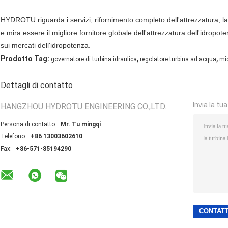
HYDROTU riguarda i servizi, rifornimento completo dell'attrezzatura, l
e mira essere il migliore fornitore globale dell'attrezzatura dell'idropot
sui mercati dell'idropotenza.
,
,
Prodotto Tag:
governatore di turbina idraulica
regolatore turbina ad acqua
mic
Dettagli di contatto
Invia la tu
HANGZHOU HYDROTU ENGINEERING CO.,LTD.
Persona di contatto:
Mr. Tu mingqi
Telefono:
+86 13003602610
Fax:
+86-571-85194290