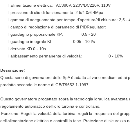
l alimentazione elettrica: AC380V, 220V/DC220V, 110V
l pressione di olio di funzionamento: 2.5/4.0/6.4M
l gamma di adeguamento per tempo d'apertura/di chiusura: 2,5 - 
l campo di regolazione di parametro di PIDR
l guadagno proporzionale KP: 0,5 
l guadagno integrale KI: 0,05 - 10
l derivato KD 0 - 10s
l abbassamento permanente di velocità: 0 - 10%
Descrizione:
Questa serie di governatore dello SpA è adatta al vario medium ed ai pi
prodotto secondo le norme di GB/T9652.1-1997.
Questo governatore progettato sopra la tecnologia idraulica avanzata e
regolamento automatico dell'idro turbina e controllano.
Funzione: Regoli la velocità della turbina, regoli la frequenza del gru
dell'alimentazione elettrica e controlli la fase. Protezione di sicurezza