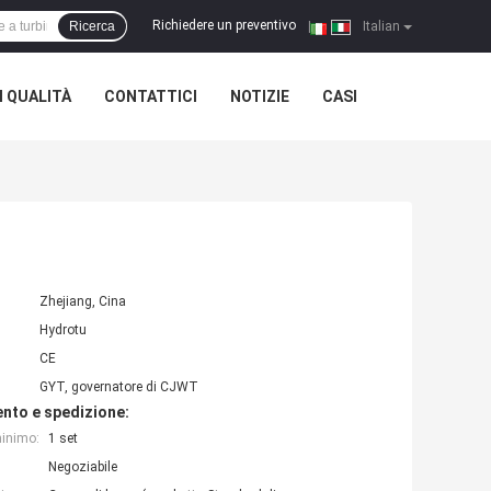
Richiedere un preventivo
Ricerca
|
Italian
 QUALITÀ
CONTATTICI
NOTIZIE
CASI
Zhejiang, Cina
Hydrotu
CE
GYT, governatore di CJWT
nto e spedizione:
minimo:
1 set
Negoziabile