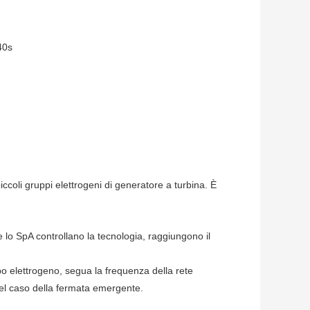
pa
40s
egulator:
- 20
 l/s
ccoli gruppi elettrogeni di generatore a turbina. È
 lo SpA controllano la tecnologia, raggiungono il
ppo elettrogeno, segua la frequenza della rete
 nel caso della fermata emergente.