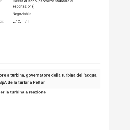
i:
Cassa di legno (pacchetto Standard di
esportazione)
Negoziabile
to:
L / C, T / T
ore a turbina
governatore della turbina dell'acqua
,
,
SpA della turbina Pelton
er la turbina a reazione
e a turbina