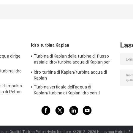
Las
Idro turbina Kaplan
acqua dirige
Turbina di Kaplan della turbina di flusso
assiale idro/turbina acqua di Kaplan per
le teste dell'acqua progetto di
turbina idro
Idro turbina di Kaplan/turbina acqua di
idropotenza di 70m - di 2m
Kaplan
a di impulso
Turbina verticale dell'acqua di
ua di Pelton
Kaplan/turbina di Kaplan idro con il
a della testa
generatore ed il regolatore di velocità
 buon Qualità Turbina Pelton Hydro fornitore.
© 2012 - 2026 Hangzhou Hydrotu Engin