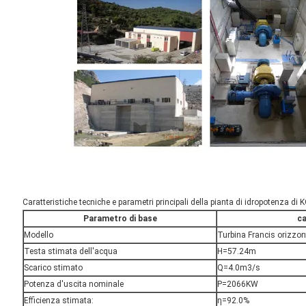
Caratteristiche tecniche e parametri principali della pianta di idropotenza
Parametro di base
ca
Modello
Turbina Francis orizzon
Testa stimata dell'acqua
H=57.24m
Scarico stimato
Q=4.0m3/s
Potenza d'uscita nominale
P=2066KW
Efficienza stimata:
η=92.0%