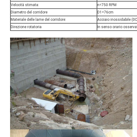
Velocità stimata:
n=750 RPM
Diametro del corridore
D1=76cm
Materiale delle lame del corridore:
Acciaio inossidabile (
Direzione rotatoria
In senso orario osservat