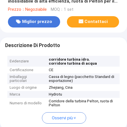
inossidabile di alta efficienza, ruota di Pelton per il
progetto di idropotenza
Prezzo：Negoziabile
MOQ：1 set
Miglior prezzo
Contattaci
Descrizione Di Prodotto
,
corridore turbina idro
Evidenziare
corridore turbina di acqua
Certificazione
CE
Imballaggi
Cassa di legno (pacchetto Standard di
particolari
esportazione)
Luogo di origine
Zhejiang, Cina
Marca
Hydrotu
Corridore della turbina Pelton, ruota di
Numero di modello
Pelton
Osservi più