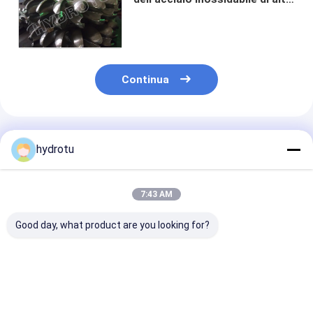
efficienza, ruota di Pelton per
il progetto di idropotenza
Continua
Prodotti Raccomandati
hydrotu
7:43 AM
Good day, what product are you looking for?
Pelton Turbine
Turbina del
Ruota di
Runner in acciaio
corridore della
Pelton/corrido
inossidabile per
turbina
della turbina c
testa d'acqua da 80
Pelton/acqua di
macchina di 