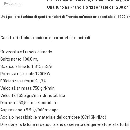
Francis Water Turbine
turbina di energia i
,
Evidenziare:
Una turbina Francis orizzontale di 1200 ch
Un tipo idro turbina di quattro fulcri di Francis un'asse orizzontale di 1200 ch
Caratteristiche tecniche e parametri principali
Orizzontale Francis di modo
Salto netto 100,0 m.
Scarico stimato 1,315 m3/s
Potenza nominale 1200KW
Efficienza stimata 91,3%
Velocità stimata 750 giri/min.
Velocità 1335 giri/min. di instabilità
Diametro 50,5 cm del corridore
Aspirazione +5.5-▽/900m capo
Acciaio inossidabile materiale del corridore (0Cr13Ni4Mo)
Direzione rotatoria in senso orario osservata dal generatore alla turbi