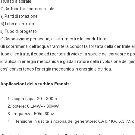
1)Caso a spirale
Distributore commerciale
2)
Parti di rotazione
3)
4)Tubo di entrata
Tubo di progetto
5)
Disposizione per acqua, gli strumenti e la conduttura
6)
Gli scorrimenti dell'acqua tramite la condotta forzata della centrale elett
tubo di entrata, il caso ed i portoni di wicket a spirale nel corridore e po
idraulica in energia meccanica e guida il rotore della rivoluzione del gen
così convertendo l'energia meccanica in energia elettrica.
Applicazioni della turbina Francis:
1. acqua capa: 20-- 300m
2. potere: 0.1MW--- 30MW
3. frequenza: 50/di 60hz
Tensione in uscita sincrona del generatore: CA 0.4KV, 6.3KV, o
4.