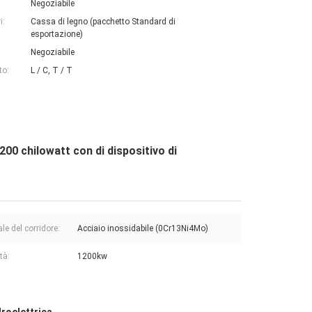
Negoziabile
i:
Cassa di legno (pacchetto Standard di
esportazione)
Negoziabile
to:
L / C, T / T
1200 chilowatt con di dispositivo di
le del corridore:
Acciaio inossidabile (0Cr13Ni4Mo)
tà:
1200kw