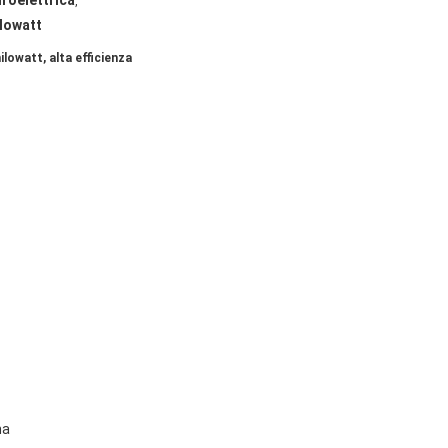
droelettrica
,
ilowatt
ilowatt, alta efficienza
na