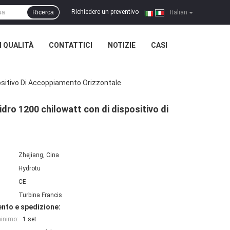
Richiedere un preventivo
Ricerca
|
Italian
 QUALITÀ
CONTATTICI
NOTIZIE
CASI
spositivo Di Accoppiamento Orizzontale
 idro 1200 chilowatt con di dispositivo di
Zhejiang, Cina
Hydrotu
CE
Turbina Francis
nto e spedizione:
minimo:
1 set