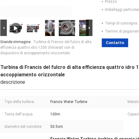
Prezzo:
Imballaggi particolar
Tempi di consegna:
Termini di pagamen
Grande immagine :
Turbina di Francis del fulcro di alta
Contatto
efficienza quattro idro 1200 chilowatt con di
dispositivo di accoppiamento orizzontale
Turbina di Francis del fulcro di alta efficienza quattro idro 
accoppiamento orizzontale
descrizione
Tipo della turbina:
Francis Water Turbine
Materia
Testa dell'acqua:
100m
Capaci
diametro del corridore:
50.5cm