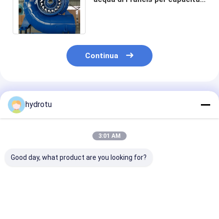
sotto il progetto di
idropotenza 20MW
Continua
Prodotti Raccomandati
hydrotu
3:01 AM
Good day, what product are you looking for?
turbina dell'acqua di
Piccola idro turbina
Turbina di Fra
1500Kw Francis con
orizzontale di
dell'asse oriz
le pale di guida del
Francis/turbina con
idro per le test
contrappeso
100KW - dell'acqua
dell'acqua 20m