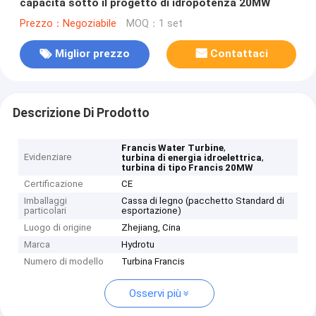
capacità sotto il progetto di idropotenza 20MW
Prezzo：Negoziabile
MOQ：1 set
Miglior prezzo
Contattaci
Descrizione Di Prodotto
,
Francis Water Turbine
Evidenziare
,
turbina di energia idroelettrica
turbina di tipo Francis 20MW
Certificazione
CE
Imballaggi
Cassa di legno (pacchetto Standard di
particolari
esportazione)
Luogo di origine
Zhejiang, Cina
Marca
Hydrotu
Numero di modello
Turbina Francis
Osservi più