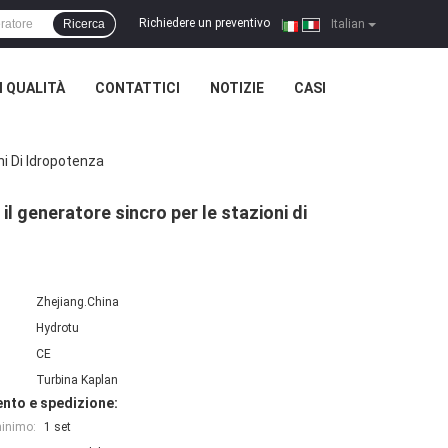
Richiedere un preventivo
Ricerca
|
Italian
 QUALITÀ
CONTATTICI
NOTIZIE
CASI
ni Di Idropotenza
il generatore sincro per le stazioni di
Zhejiang.China
Hydrotu
CE
Turbina Kaplan
nto e spedizione:
minimo:
1 set