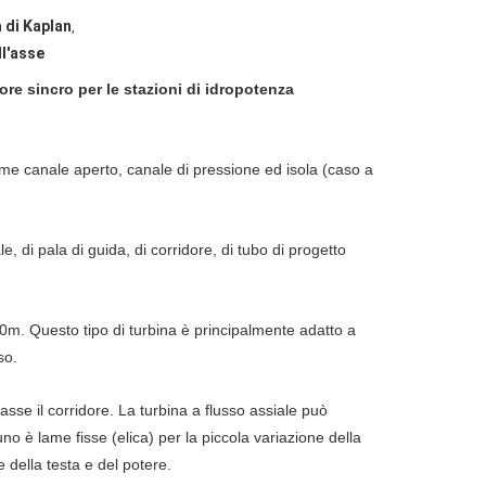
a di Kaplan
,
ll'asse
ore sincro per le stazioni di idropotenza
come canale aperto, canale di pressione ed isola (caso a
 di pala di guida, di corridore, di tubo di progetto
70m. Questo tipo di turbina è principalmente adatto a
so.
asse il corridore. La turbina a flusso assiale può
no è lame fisse (elica) per la piccola variazione della
e della testa e del potere.