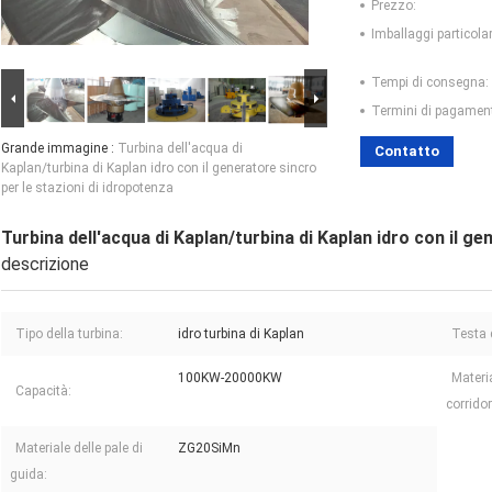
Prezzo:
Imballaggi particolar
Tempi di consegna:
Termini di pagamen
Grande immagine :
Turbina dell'acqua di
Contatto
Kaplan/turbina di Kaplan idro con il generatore sincro
per le stazioni di idropotenza
Turbina dell'acqua di Kaplan/turbina di Kaplan idro con il ge
descrizione
Tipo della turbina:
idro turbina di Kaplan
Testa 
100KW-20000KW
Materi
Capacità:
corridor
Materiale delle pale di
ZG20SiMn
guida: