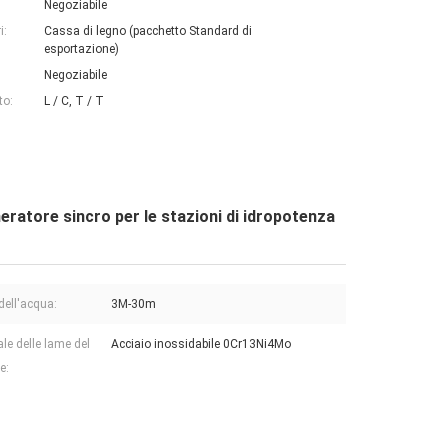
Negoziabile
i:
Cassa di legno (pacchetto Standard di
esportazione)
Negoziabile
to:
L / C, T / T
neratore sincro per le stazioni di idropotenza
dell'acqua:
3M-30m
ale delle lame del
Acciaio inossidabile 0Cr13Ni4Mo
e: