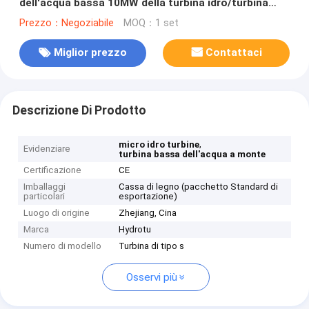
dell'acqua bassa 10MW della turbina idro/turbina
dell'acqua con il corridore regolabile delle lame
Prezzo：Negoziabile
MOQ：1 set
Miglior prezzo
Contattaci
Descrizione Di Prodotto
,
micro idro turbine
Evidenziare
turbina bassa dell'acqua a monte
Certificazione
CE
Imballaggi
Cassa di legno (pacchetto Standard di
particolari
esportazione)
Luogo di origine
Zhejiang, Cina
Marca
Hydrotu
Numero di modello
Turbina di tipo s
Osservi più