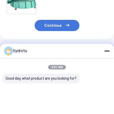
10MW della turbina idro/turbina
dell'acqua con il corridore
regolabile delle lame
Continua
Prodotti Raccomandati
hydrotu
3:01 AM
Good day, what product are you looking for?
Tipo basso turbina
La S scrive la turbina
Turbina
dell'acqua a monte S
a macchina con il
idroelettrica d
di idro
generatore sincro
S con lame in 
inossidabile pe
testa d'acqua 