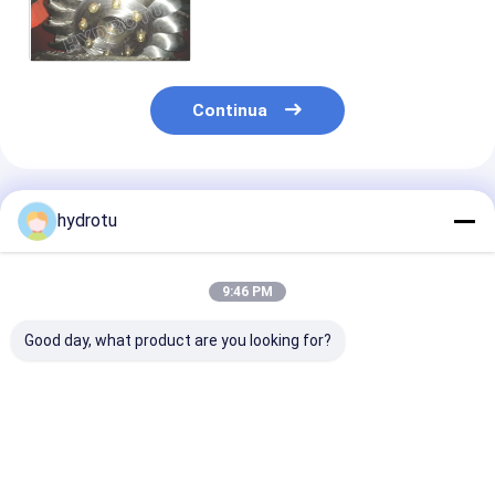
per la stazione di idropotenza
della testa dell'alta marea
Continua
Prodotti Raccomandati
hydrotu
9:46 PM
Good day, what product are you looking for?
Pelton Turbine
Turbina del
Ruota di
Runner in acciaio
corridore della
Pelton/corrido
inossidabile per
turbina
della turbina c
testa d'acqua da 80
Pelton/acqua di
macchina di 
a 1000 m con
Pelton con il
della forgia pe