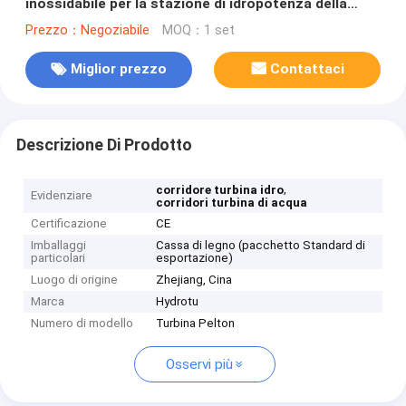
inossidabile per la stazione di idropotenza della
testa dell'alta marea
Prezzo：Negoziabile
MOQ：1 set
Miglior prezzo
Contattaci
Descrizione Di Prodotto
,
corridore turbina idro
Evidenziare
corridori turbina di acqua
Certificazione
CE
Imballaggi
Cassa di legno (pacchetto Standard di
particolari
esportazione)
Luogo di origine
Zhejiang, Cina
Marca
Hydrotu
Numero di modello
Turbina Pelton
Osservi più