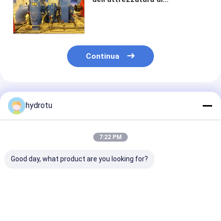
idropotenza piccola con il
generatore, valvola, regolatore
di velocità
Continua
Prodotti Raccomandati
hydrotu
7:22 PM
Good day, what product are you looking for?
turbina dell'acqua di
Piccola idro turbina
Turbina di Fra
1500Kw Francis con
orizzontale di
dell'asse oriz
le pale di guida del
Francis/turbina con
idro per le test
contrappeso
100KW - dell'acqua
dell'acqua 20m