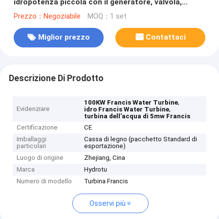
idropotenza piccola con il generatore, valvola,
regolatore di velocità
Prezzo：Negoziabile
MOQ：1 set
Miglior prezzo
Contattaci
Descrizione Di Prodotto
,
100KW Francis Water Turbine
Evidenziare
,
idro Francis Water Turbine
turbina dell'acqua di 5mw Francis
Certificazione
CE
Imballaggi
Cassa di legno (pacchetto Standard di
particolari
esportazione)
Luogo di origine
Zhejiang, Cina
Marca
Hydrotu
Numero di modello
Turbina Francis
Osservi più