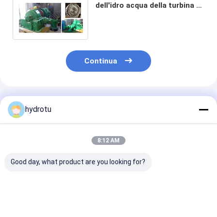
dell'idro acqua della turbina di
Turgo di impulso/Turgo con il
generatore sincrono
Continua
Prodotti Raccomandati
hydrotu
8:12 AM
Good day, what product are you looking for?
Turbina di idro di
100kw - piccola
Turbina
Turgo della testa di
Turgo turbina di idro
idroelettrica i
medium
di 2000KW
acciaio inossi