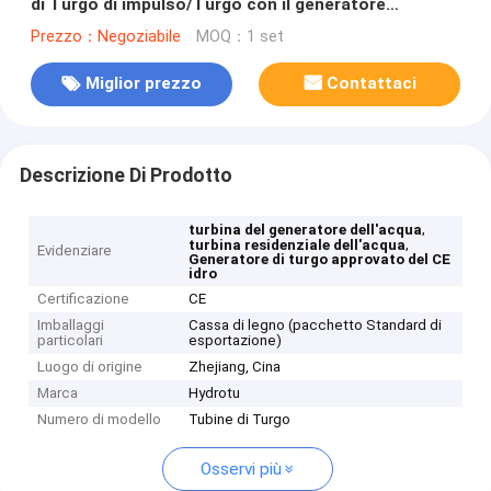
di Turgo di impulso/Turgo con il generatore
sincrono
Prezzo：Negoziabile
MOQ：1 set
Miglior prezzo
Contattaci
Descrizione Di Prodotto
,
turbina del generatore dell'acqua
,
turbina residenziale dell'acqua
Evidenziare
Generatore di turgo approvato del CE
idro
Certificazione
CE
Imballaggi
Cassa di legno (pacchetto Standard di
particolari
esportazione)
Luogo di origine
Zhejiang, Cina
Marca
Hydrotu
Numero di modello
Tubine di Turgo
Osservi più