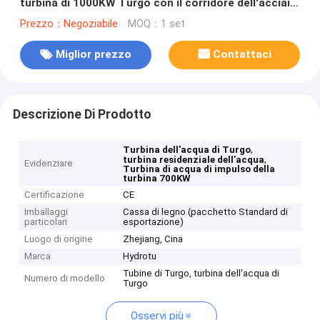
turbina di 1000KW Turgo con il corridore dell'acciaio
inossidabile
Prezzo：Negoziabile
MOQ：1 set
Miglior prezzo
Contattaci
Descrizione Di Prodotto
,
Turbina dell'acqua di Turgo
,
turbina residenziale dell'acqua
Evidenziare
Turbina di acqua di impulso della
turbina 700KW
Certificazione
CE
Imballaggi
Cassa di legno (pacchetto Standard di
particolari
esportazione)
Luogo di origine
Zhejiang, Cina
Marca
Hydrotu
Tubine di Turgo, turbina dell'acqua di
Numero di modello
Turgo
Osservi più