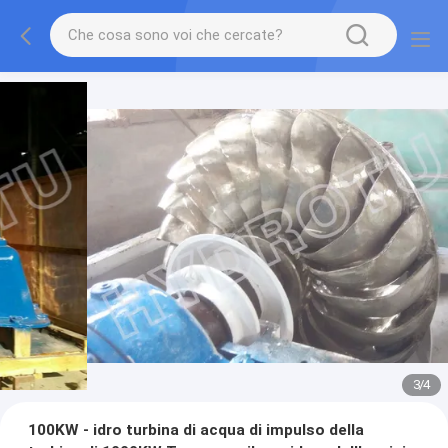
3
/
4
100KW - idro turbina di acqua di impulso della