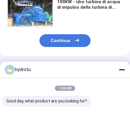
100KW - idro turbina di acqua
di impulso della turbina di
1000KW Turgo con il
corridore dell'acciaio
inossidabile
Continua
Prodotti Raccomandati
hydrotu
1:32 AM
Good day, what product are you looking for?
Turbina di idro di
100kw - piccola
Turbina
Turgo della testa di
Turgo turbina di idro
idroelettrica i